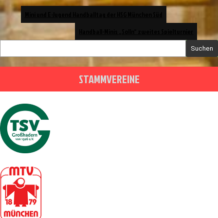
Beitrags-
Mini und E-Jugend Handballtag der HSG München Süd
Navigation
Handball-Minis „Solln“ zweites Spielturnier
Suchen
STAMMVEREINE