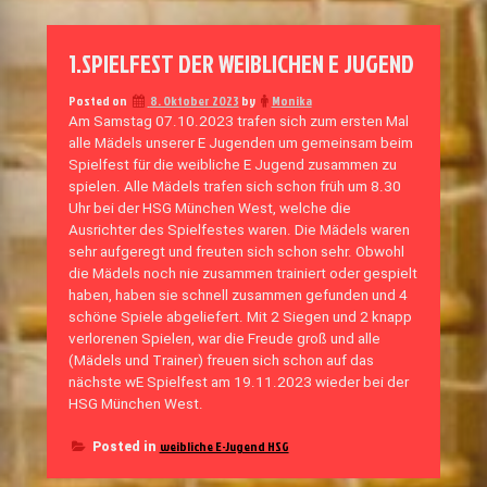
1.SPIELFEST DER WEIBLICHEN E JUGEND
Posted on
8. Oktober 2023
by
Monika
Am Samstag 07.10.2023 trafen sich zum ersten Mal
alle Mädels unserer E Jugenden um gemeinsam beim
Spielfest für die weibliche E Jugend zusammen zu
spielen. Alle Mädels trafen sich schon früh um 8.30
Uhr bei der HSG München West, welche die
Ausrichter des Spielfestes waren. Die Mädels waren
sehr aufgeregt und freuten sich schon sehr. Obwohl
die Mädels noch nie zusammen trainiert oder gespielt
haben, haben sie schnell zusammen gefunden und 4
schöne Spiele abgeliefert. Mit 2 Siegen und 2 knapp
verlorenen Spielen, war die Freude groß und alle
(Mädels und Trainer) freuen sich schon auf das
nächste wE Spielfest am 19.11.2023 wieder bei der
HSG München West.
weibliche E-Jugend HSG
Posted in