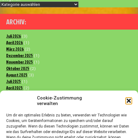
ARCHIV:
Juli 2026
(3)
April 2026
(1)
März 2026
(2)
Dezember 2025
(1)
November 2025
(1)
Oktober 2025
(2)
August 2025
(3)
Juli 2025
(1)
April 2025
(2)
März 2025
(3)
Cookie-Zustimmung
Dezember 2024
(2)
verwalten
November 2024
(1)
Oktober 2024
(3)
Um dir ein optimales Erlebnis zu bieten, verwenden wir Technologien wie
September 2024
(4)
Cookies, um Geräteinformationen zu speichern und/oder darauf
Juli 2024
zuzugreifen. Wenn du diesen Technologien zustimmst, können wir Daten
(1)
wie das Surfverhalten oder eindeutige IDs auf dieser Website verarbeiten.
April 2024
(1)
Wenn du deine Zustimmung nicht erteilst oder zurückziehst, können