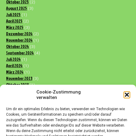
Oktober 2025
(2)
August 2025
(3)
Juli 2025
(1)
April 2025
(2)
März 2025
(3)
Dezember 2024
(2)
November 2024
(1)
Oktober 2024
(3)
September 2024
(4)
Juli 2024
(1)
April 2024
(1)
März 2024
(1)
November 2023
(3)
Oktober 2023
(1)
August 2023
(3)
Cookie-Zustimmung
verwalten
Um dir ein optimales Erlebnis zu bieten, verwenden wir Technologien wie
Cookies, um Geräteinformationen zu speichern und/oder darauf
zuzugreifen. Wenn du diesen Technologien zustimmst, können wir Daten
Theme by Seos Themes
wie das Surfverhalten oder eindeutige IDs auf dieser Website verarbeiten.
All rights reserved © HSG München Süd
Wenn du deine Zustimmung nicht erteilst oder zurückziehst, können