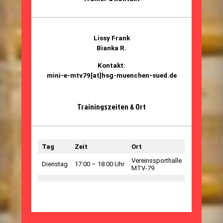
Lissy Frank
Bianka R.
Kontakt:
mini-e-mtv79[at]hsg-muenchen-sued.de
Trainingszeiten & Ort
Tag
Zeit
Ort
Vereinssporthalle
Dienstag
17:00 – 18:00 Uhr
MTV-79