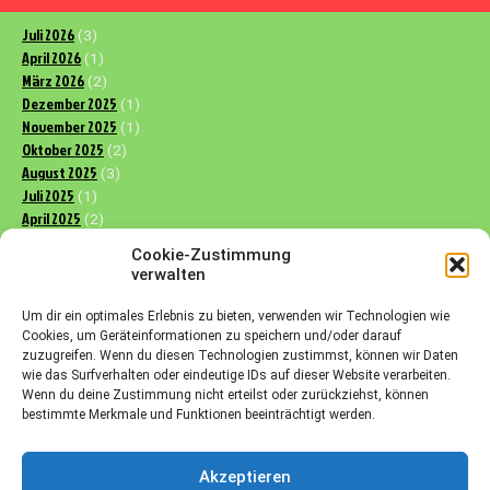
Juli 2026
(3)
April 2026
(1)
März 2026
(2)
Dezember 2025
(1)
November 2025
(1)
Oktober 2025
(2)
August 2025
(3)
Juli 2025
(1)
April 2025
(2)
März 2025
(3)
Cookie-Zustimmung
Dezember 2024
(2)
verwalten
November 2024
(1)
Oktober 2024
(3)
Um dir ein optimales Erlebnis zu bieten, verwenden wir Technologien wie
September 2024
(4)
Cookies, um Geräteinformationen zu speichern und/oder darauf
Juli 2024
zuzugreifen. Wenn du diesen Technologien zustimmst, können wir Daten
(1)
wie das Surfverhalten oder eindeutige IDs auf dieser Website verarbeiten.
April 2024
(1)
Wenn du deine Zustimmung nicht erteilst oder zurückziehst, können
März 2024
(1)
bestimmte Merkmale und Funktionen beeinträchtigt werden.
November 2023
(3)
Oktober 2023
(1)
August 2023
(3)
Akzeptieren