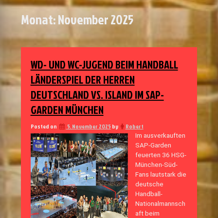
Monat:
November 2025
WD- UND WC-JUGEND BEIM HANDBALL
LÄNDERSPIEL DER HERREN
DEUTSCHLAND VS. ISLAND IM SAP-
GARDEN MÜNCHEN
Posted on
5. November 2025
by
Robert
Im ausverkauften
SAP-Garden
feuerten 36 HSG-
München-Süd-
Fans lautstark die
deutsche
Handball-
Nationalmannsch
aft beim