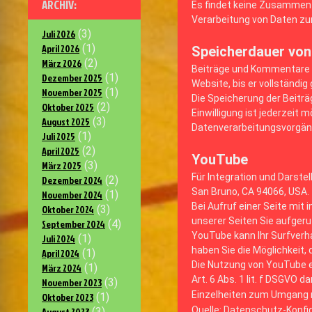
ARCHIV:
Es findet keine Zusammenfü
Verarbeitung von Daten zu
Juli 2026
(3)
April 2026
(1)
Speicherdauer vo
März 2026
(2)
Beiträge und Kommentare s
Dezember 2025
(1)
Website, bis er vollständi
November 2025
(1)
Die Speicherung der Beiträg
Oktober 2025
(2)
Einwilligung ist jederzeit 
August 2025
(3)
Datenverarbeitungsvorgäng
Juli 2025
(1)
April 2025
(2)
YouTube
März 2025
(3)
Für Integration und Darste
Dezember 2024
(2)
San Bruno, CA 94066, USA.
November 2024
(1)
Bei Aufruf einer Seite mit
Oktober 2024
(3)
unserer Seiten Sie aufger
September 2024
(4)
YouTube kann Ihr Surfverha
Juli 2024
(1)
haben Sie die Möglichkeit, 
April 2024
(1)
Die Nutzung von YouTube er
März 2024
(1)
Art. 6 Abs. 1 lit. f DSGVO dar
November 2023
(3)
Einzelheiten zum Umgang m
Oktober 2023
(1)
Quelle: Datenschutz-Konfi
August 2023
(3)