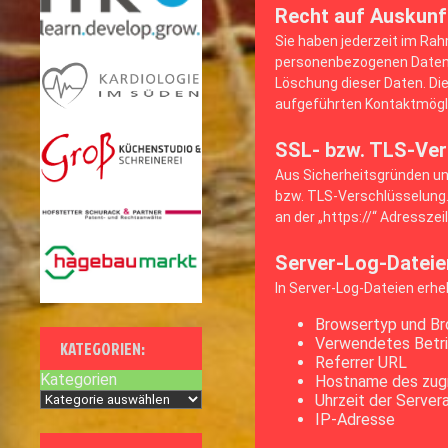
Recht auf Auskunf
Sie haben jederzeit im Ra
personenbezogenen Daten, 
Löschung dieser Daten. Di
aufgeführten Kontaktmögl
SSL- bzw. TLS-Ver
Aus Sicherheitsgründen und
bzw. TLS-Verschlüsselung. 
an der „https://“ Adressze
Server-Log-Dateie
In Server-Log-Dateien erhe
Browsertyp und Br
Verwendetes Betr
KATEGORIEN:
Referrer URL
Kategorien
Hostname des zug
Uhrzeit der Server
IP-Adresse