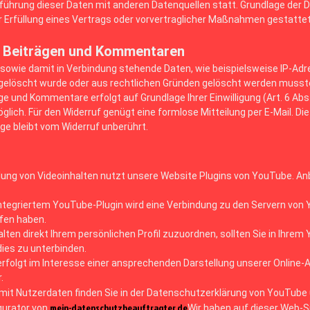
hrung dieser Daten mit anderen Datenquellen statt. Grundlage der Date
r Erfüllung eines Vertrags oder vorvertraglicher Maßnahmen gestattet
n Beiträgen und Kommentaren
owie damit in Verbindung stehende Daten, wie beispielsweise IP-Adres
g gelöscht wurde oder aus rechtlichen Gründen gelöscht werden musst
e und Kommentare erfolgt auf Grundlage Ihrer Einwilligung (Art. 6 Abs. 1
möglich. Für den Widerruf genügt eine formlose Mitteilung per E-Mail. D
e bleibt vom Widerruf unberührt.
llung von Videoinhalten nutzt unsere Website Plugins von YouTube. Anbi
 integriertem YouTube-Plugin wird eine Verbindung zu den Servern von
ufen haben.
lten direkt Ihrem persönlichen Profil zuzuordnen, sollten Sie in Ihre
dies zu unterbinden.
folgt im Interesse einer ansprechenden Darstellung unserer Online-An
.
it Nutzerdaten finden Sie in der Datenschutzerklärung von YouTube 
mein-datenschutzbeauftragter.de
gurator von
Wir haben auf dieser Web-Si