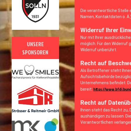
Die verantwortliche Stell
Namen, Kontaktdaten o. Ä.)
Widerruf Ihrer Ein
Nur mit Ihrer ausdrückliche
UNSERE
möglich. Für den Widerruf 
Widerruf unberührt.
SPONSOREN
Recht auf Beschwe
Als Betroffener steht Ihn
Aufsichtsbehörde bezüglic
Unternehmens befindet. De
https://www.bfdi.bund
bereit:
Recht auf Datenüb
Ihnen steht das Recht zu, D
aushändigen zu lassen. Die
Verantwortlichen verlangen