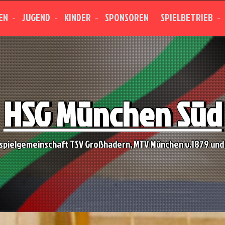
EN
JUGEND
KINDER
SPONSOREN
SPIELBETRIEB
HSG München Süd
spielgemeinschaft TSV Großhadern, MTV München v.1879 und 