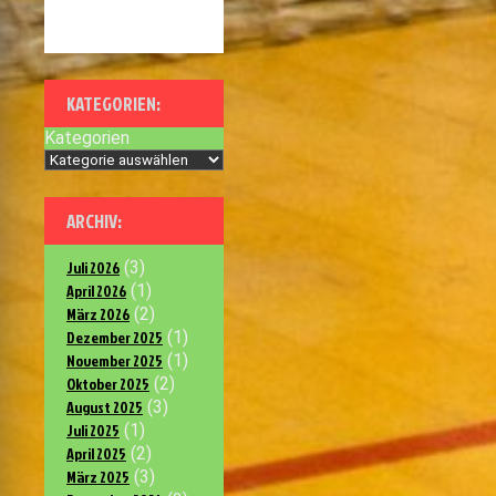
KATEGORIEN:
Kategorien
ARCHIV:
Juli 2026
(3)
April 2026
(1)
März 2026
(2)
Dezember 2025
(1)
November 2025
(1)
Oktober 2025
(2)
August 2025
(3)
Juli 2025
(1)
April 2025
(2)
März 2025
(3)