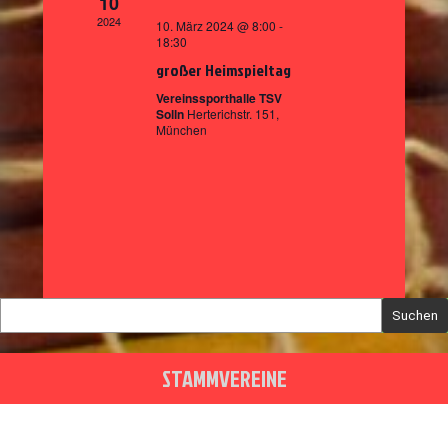
t
10
A
i
2024
u
10. März 2024 @ 8:00
-
n
o
18:30
n
s
n
großer Heimspieltag
g
i
Vereinssporthalle TSV
e
Solln
Herterichstr. 151,
c
München
n
h
t
e
n
,
N
a
Suchen
v
i
STAMMVEREINE
g
a