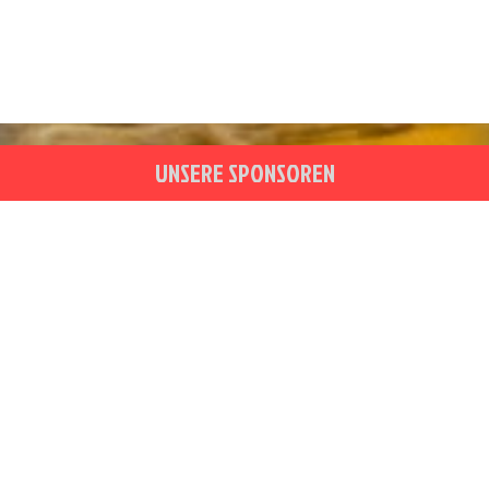
t
i
o
n
UNSERE SPONSOREN