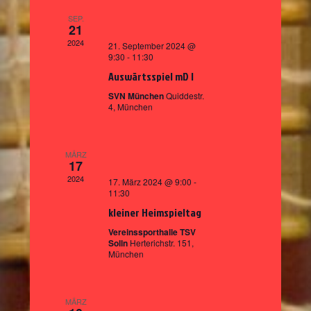
n
h
a
t
l
d
SEP.
u
l
21
e
n
e
n
t
2024
21. September 2024 @
g
.
r
9:30
-
11:30
u
A
Auswärtsspiel mD I
v
n
n
o
s
SVN München
Quiddestr.
g
4, München
i
n
e
c
V
n
h
e
MÄRZ
t
S
17
e
r
u
2024
17. März 2024 @ 9:00
-
n
a
11:30
c
-
kleiner Heimspieltag
n
h
N
s
Vereinssporthalle TSV
a
e
Solln
Herterichstr. 151,
v
t
München
u
i
a
n
g
l
d
a
MÄRZ
t