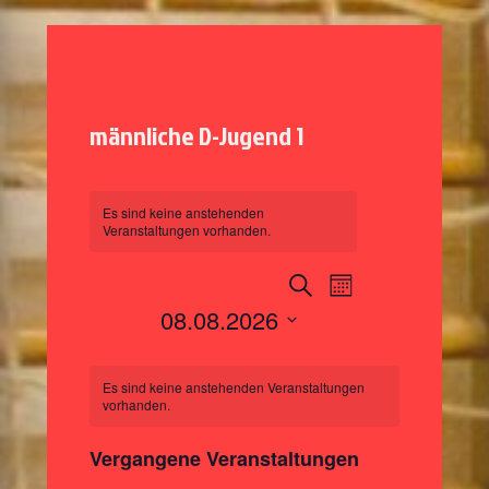
männliche D-Jugend 1
Es sind keine anstehenden
Veranstaltungen vorhanden.
V
V
S
M
e
u
e
08.08.2026
o
r
c
r
n
D
a
h
K
a
a
a
n
e
t
Es sind keine anstehenden Veranstaltungen
t
a
s
n
vorhanden.
u
t
l
m
s
a
w
Vergangene Veranstaltungen
e
t
ä
l