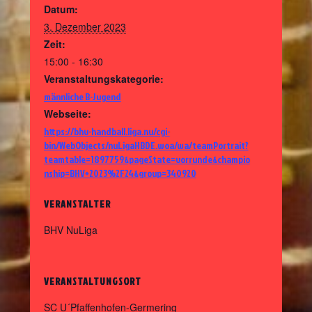
Datum:
3. Dezember 2023
Zeit:
15:00 - 16:30
Veranstaltungskategorie:
männliche B-Jugend
Webseite:
https://bhv-handball.liga.nu/cgi-
bin/WebObjects/nuLigaHBDE.woa/wa/teamPortrait?
teamtable=1897759&pageState=vorrunde&champio
nship=BHV+2023%2F24&group=340920
VERANSTALTER
BHV NuLiga
VERANSTALTUNGSORT
SC U´Pfaffenhofen-Germering