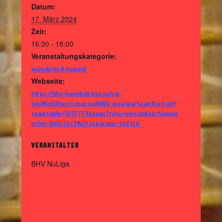
Datum:
17. März 2024
Zeit:
16:30 - 18:00
Veranstaltungskategorie:
männliche B-Jugend
Webseite:
https://bhv-handball.liga.nu/cgi-
bin/WebObjects/nuLigaHBDE.woa/wa/teamPortrait?
teamtable=1897759&pageState=vorrunde&champio
nship=BHV+2023%2F24&group=340920
VERANSTALTER
BHV NuLiga